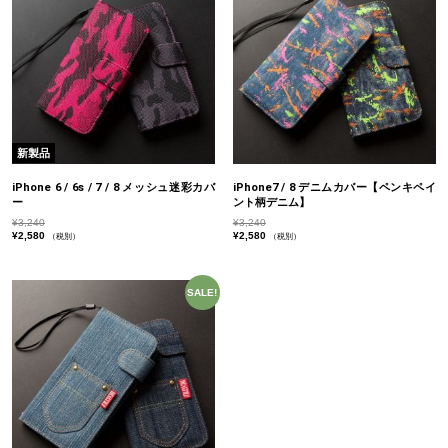
新製品
iPhone 6 / 6s / 7 / 8 メッシュ迷彩カバ
iPhone7 / 8 デニムカバー【ペンキペイ
ー
ント柄デニム】
¥
3,240
¥
3,240
¥
2,580
¥
2,580
（税別）
（税別）
SALE!