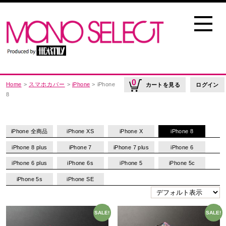
0
Home
>
スマホカバー
>
iPhone
> iPhone
カートを見る
ログイン
8
iPhone 全商品
iPhone XS
iPhone X
iPhone 8
iPhone 8 plus
iPhone 7
iPhone 7 plus
iPhone 6
iPhone 6 plus
iPhone 6s
iPhone 5
iPhone 5c
iPhone 5s
iPhone SE
SALE!
SALE!