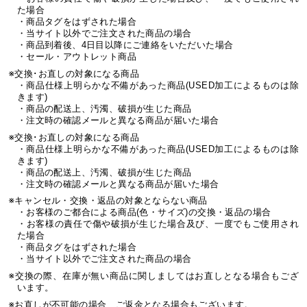
た場合
・商品タグをはずされた場合
・当サイト以外でご注文された商品の場合
・商品到着後、4日目以降にご連絡をいただいた場合
・セール・アウトレット商品
※交換･お直しの対象になる商品
・商品仕様上明らかな不備があった商品(USED加工によるものは除
きます)
・商品の配送上、汚濁、破損が生じた商品
・注文時の確認メールと異なる商品が届いた場合
※交換･お直しの対象になる商品
・商品仕様上明らかな不備があった商品(USED加工によるものは除
きます)
・商品の配送上、汚濁、破損が生じた商品
・注文時の確認メールと異なる商品が届いた場合
※キャンセル・交換・返品の対象とならない商品
・お客様のご都合による商品(色・サイズ)の交換・返品の場合
・お客様の責任で傷や破損が生じた場合及び、一度でもご使用され
た場合
・商品タグをはずされた場合
・当サイト以外でご注文された商品の場合
※交換の際、在庫が無い商品に関しましてはお直しとなる場合もござ
います。
※お直しが不可能の場合、ご返金となる場合もございます。